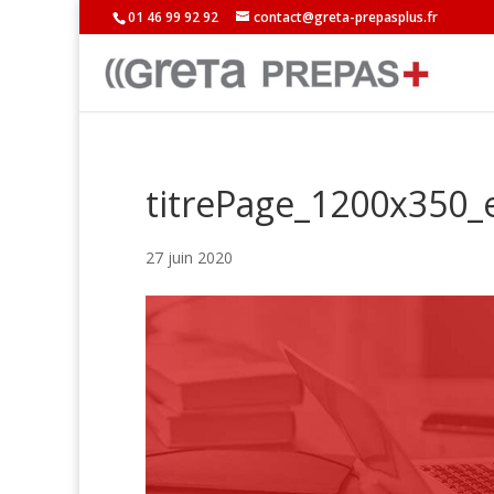
01 46 99 92 92
contact@greta-prepasplus.fr
titrePage_1200x350_
27 juin 2020